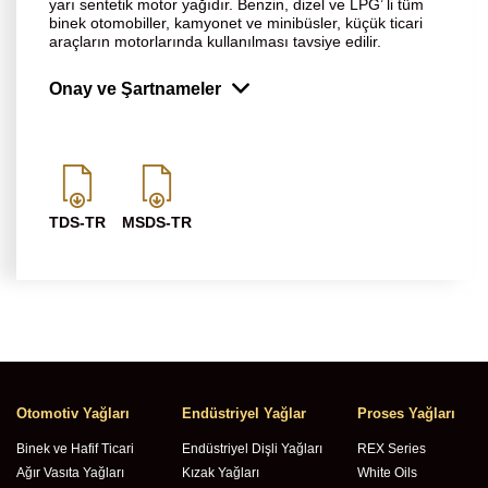
yarı sentetik motor yağıdır. Benzin, dizel ve LPG’ li tüm
binek otomobiller, kamyonet ve minibüsler, küçük ticari
araçların motorlarında kullanılması tavsiye edilir.
Onay ve Şartnameler
TDS-TR
MSDS-TR
Otomotiv Yağları
Endüstriyel Yağlar
Proses Yağları
Binek ve Hafif Ticari
Endüstriyel Dişli Yağları
REX Series
Ağır Vasıta Yağları
Kızak Yağları
White Oils