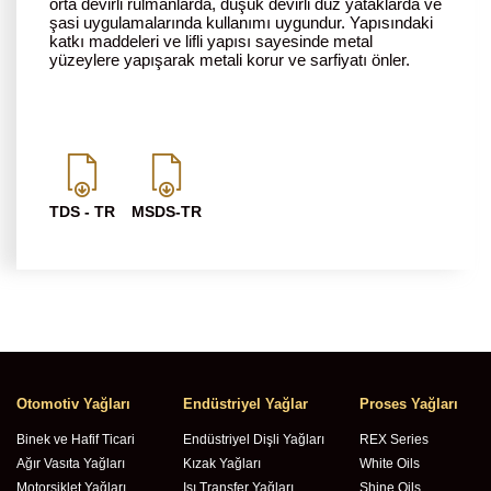
orta devirli rulmanlarda, düşük devirli düz yataklarda ve
şasi uygulamalarında kullanımı uygundur. Yapısındaki
katkı maddeleri ve lifli yapısı sayesinde metal
yüzeylere yapışarak metali korur ve sarfiyatı önler.
TDS - TR
MSDS-TR
Otomotiv Yağları
Endüstriyel Yağlar
Proses Yağları
Binek ve Hafif Ticari
Endüstriyel Dişli Yağları
REX Series
Ağır Vasıta Yağları
Kızak Yağları
White Oils
Motorsiklet Yağları
Isı Transfer Yağları
Shine Oils