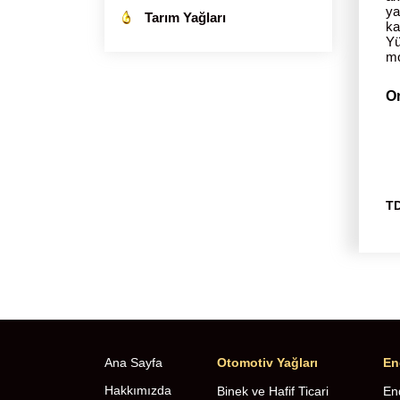
ya
Tarım Yağları
ka
Yü
mo
O
TD
Ana Sayfa
Otomotiv Yağları
En
Hakkımızda
Binek ve Hafif Ticari
End