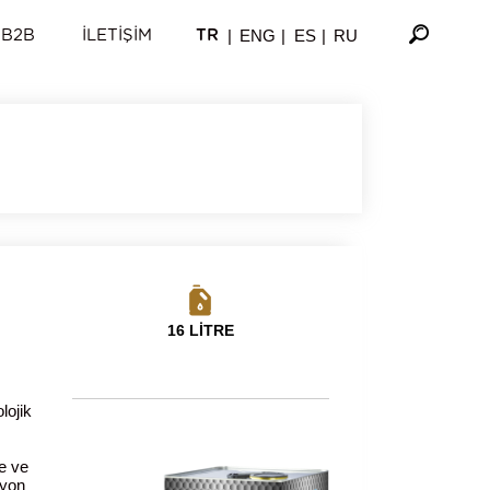
|
ENG
|
ES
|
RU
B2B
İLETIŞIM
TR
16 LİTRE
lojik
de ve
syon