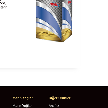
nda,
erir.
Marin Yağlar
Diğer Ürünler
Marin Yağlar
Antifriz