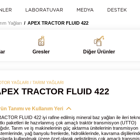
NLER
LABORATUVAR
MEDYA
DESTEK
rım Yağları
APEX TRACTOR FLUID 422
lar
Gresler
Diğer Ürünler
TOR YAĞLARI / TARIM YAĞLARI
APEX TRACTOR FLUID 422
ün Tanımı ve Kullanım Yeri
ACTOR FLUID 422 iyi rafine edilmiş mineral baz yağları ile ileri tekno
tkı paketleri ile hazırlanmış çok amaçlı traktör transmisyon (UTTO)
ğıdır. Tarım ve iş makinelerinin güç aktarma ünitelerinin transmisyon
stemlerinde, yağ banyolu frenlerde, hidroliklerinde, kavrama dişlilerin
slarda kullanılmak üzere özel olarak geliştirilmiş çok amaçlı transmi