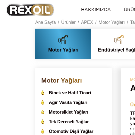
HAKKIMIZDA
ÜRÜ
Ana Sayfa
Ürünler
APEX
Motor Yağları
Ta
Motor Yağları
Endüstriyel Yağ
Motor Yağları
MO
Binek ve Hafif Ticari
Ağır Vasıta Yağları
Ür
Motorsiklet Yağları
TR
ka
Tek Dereceli Yağlar
ya
si
Otomotiv Dişli Yağlar
ak