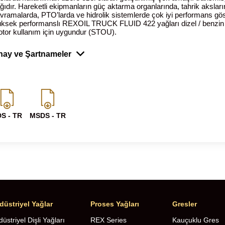
ğıdır. Hareketli ekipmanların güç aktarma organlarında, tahrik aksları
vramalarda, PTO’larda ve hidrolik sistemlerde çok iyi performans göst
ksek performanslı REXOIL TRUCK FLUID 422 yağları dizel / benzin
tor kullanım için uygundur (STOU).
nay ve Şartnameler
S - TR
MSDS - TR
düstriyel Yağlar
Proses Yağları
Gresler
üstriyel Dişli Yağları
REX Series
Kauçuklu Gres