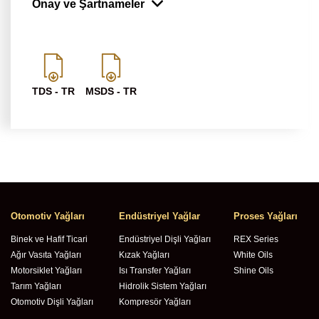
Onay ve Şartnameler
TDS - TR
MSDS - TR
Otomotiv Yağları
Endüstriyel Yağlar
Proses Yağları
Binek ve Hafif Ticari
Endüstriyel Dişli Yağları
REX Series
Ağır Vasıta Yağları
Kızak Yağları
White Oils
Motorsiklet Yağları
Isı Transfer Yağları
Shine Oils
Tarım Yağları
Hidrolik Sistem Yağları
Otomotiv Dişli Yağları
Kompresör Yağları