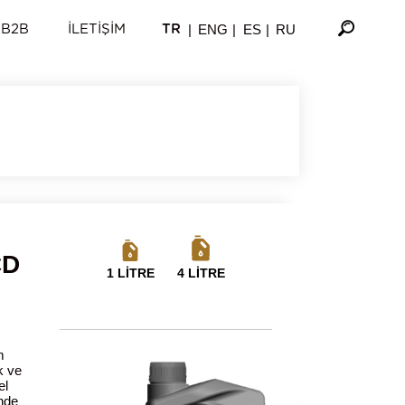
|
ENG
|
ES
|
RU
B2B
İLETIŞIM
TR
CD
1 LİTRE
4 LİTRE
m
k ve
el
inde