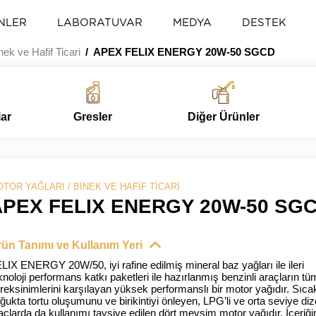
NLER
LABORATUVAR
MEDYA
DESTEK
nek ve Hafif Ticari
APEX FELIX ENERGY 20W-50 SGCD
lar
Gresler
Diğer Ürünler
TOR YAĞLARI / BINEK VE HAFIF TICARI
APEX FELIX ENERGY 20W-50 SG
ün Tanımı ve Kullanım Yeri
LIX ENERGY 20W/50, iyi rafine edilmiş mineral baz yağları ile ileri
knoloji performans katkı paketleri ile hazırlanmış benzinli araçların tü
reksinimlerini karşılayan yüksek performanslı bir motor yağıdır. Sıca
ğukta tortu oluşumunu ve birikintiyi önleyen, LPG’li ve orta seviye diz
açlarda da kullanımı tavsiye edilen dört mevsim motor yağıdır. İçeriğ