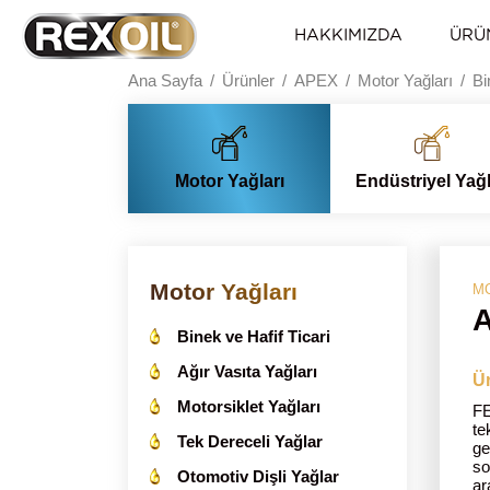
HAKKIMIZDA
ÜRÜ
Ana Sayfa
Ürünler
APEX
Motor Yağları
Bi
Motor Yağları
Endüstriyel Yağ
Motor Yağları
MO
Binek ve Hafif Ticari
Ağır Vasıta Yağları
Ür
Motorsiklet Yağları
FE
te
Tek Dereceli Yağlar
ge
so
Otomotiv Dişli Yağlar
ar