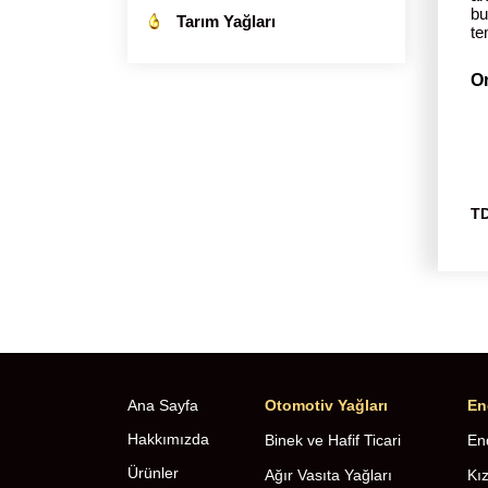
bu
Tarım Yağları
te
O
TD
Ana Sayfa
Otomotiv Yağları
En
Hakkımızda
Binek ve Hafif Ticari
End
Ürünler
Ağır Vasıta Yağları
Kı