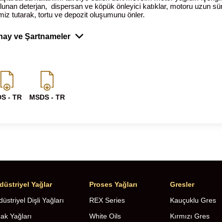
lunan deterjan, dispersan ve köpük önleyici katıklar, motoru uzun sü
miz tutarak, tortu ve depozit oluşumunu önler.
nay ve Şartnameler
S - TR
MSDS - TR
düstriyel Yağlar
Proses Yağları
Gresler
üstriyel Dişli Yağları
REX Series
Kauçuklu Gres
zak Yağları
White Oils
Kırmızı Gres