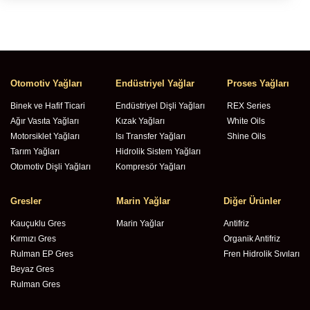
Otomotiv Yağları
Endüstriyel Yağlar
Proses Yağları
Binek ve Hafif Ticari
Endüstriyel Dişli Yağları
REX Series
Ağır Vasıta Yağları
Kızak Yağları
White Oils
Motorsiklet Yağları
Isı Transfer Yağları
Shine Oils
Tarım Yağları
Hidrolik Sistem Yağları
Otomotiv Dişli Yağları
Kompresör Yağları
Gresler
Marin Yağlar
Diğer Ürünler
Kauçuklu Gres
Marin Yağlar
Antifriz
Kırmızı Gres
Organik Antifriz
Rulman EP Gres
Fren Hidrolik Sıvıları
Beyaz Gres
Rulman Gres