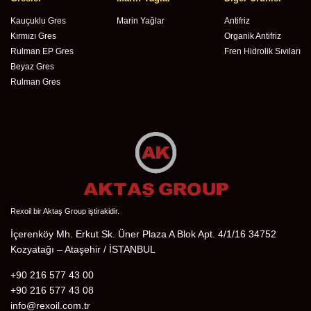
Kauçuklu Gres
Marin Yağlar
Antifriz
Kırmızı Gres
Organik Antifriz
Rulman EP Gres
Fren Hidrolik Sıvıları
Beyaz Gres
Rulman Gres
Rexoil bir Aktaş Group iştirakidir.
İçerenköy Mh. Erkut Sk. Üner Plaza A Blok Apt. 4/1/16 34752
Kozyatağı – Ataşehir / İSTANBUL
+90 216 577 43 00
+90 216 577 43 08
info@rexoil.com.tr