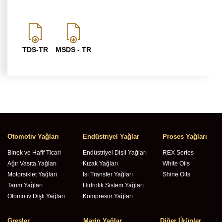
TDS-TR
MSDS - TR
Otomotiv Yağları
Endüstriyel Yağlar
Proses Yağları
Binek ve Hafif Ticari
Endüstriyel Dişli Yağları
REX Series
Ağır Vasıta Yağları
Kızak Yağları
White Oils
Motorsiklet Yağları
Isı Transfer Yağları
Shine Oils
Tarım Yağları
Hidrolik Sistem Yağları
Otomotiv Dişli Yağları
Kompresör Yağları
Gresler
Marin Yağlar
Diğer Ürünler