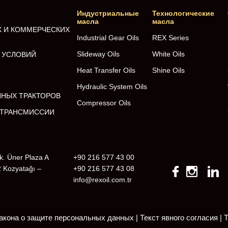
Индустриальные
Технологические
масла
масла
Х И КОММЕРЧЕСКИХ
Industrial Gear Oils
REX Series
Slideway Oils
White Oils
 УСЛОВИЙ
Heat Transfer Oils
Shine Oils
Hydraulic System Oils
ННЫХ ТРАКТОРОВ
Compressor Oils
И ТРАНСМИССИИ
k. Üner Plaza A
+90 216 577 43 00
2 Kozyatağı –
+90 216 577 43 08
info@rexoil.com.tr
акона о защите персональных данных | Текст явного согласия
|
Т